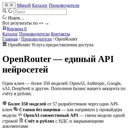
Migsoft
Каталог
Производители
Ищем…
Все результаты по «
» →
Корзина
0
Каталог
Производители
Контакты
Главная
/
Производители
/
OpenRouter
OpenRouter
Услуга предоставления доступа
OpenRouter — единый API
нейросетей
Один ключ — более 350 моделей: OpenAI, Anthropic, Google,
xAI, DeepSeek и другие. Пополним баланс вашего аккаунта по
счёту в рублях.
Более 350 моделей
от 57 разработчиков через один API-
ключ
Ставки без наценки
— как напрямую у провайдера
модели
OpenAI-совместимый API
— смена модели одной
строкой
Счёт в рублях
с НДС и закрывающими
документами