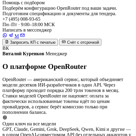
Помощь с подбором
Подберём конфигурацию OpenRouter под ваши задачи.
Подготовим спецификацию и документы для тендера.
+7 (495) 008-93-65
Пн–Пт · 9:00–18:00 МСК
Написать в мессенджер
M
Запросить КП с печатью
Счёт с отсрочкой
ВК
Виталий Куренков
Менеджер
О платформе OpenRouter
OpenRouter — американский сервис, который объединяет
модели десятков ИИ-разработчиков в один API. Через
платформу проходит порядка 200 трлн токенов в месяц.
Ставки моделей OpenRouter не наценяет: оплата за
фактически использованные токены идёт по ценам
провайдеров, а сервис берёт комиссию только при
пополнении баланса.
Один ключ на все модели
GPT, Claude, Gemini, Grok, DeepSeek, Qwen, Kimi и другие —
в одном OpenAI-совместимом API без отдельных аккаунтов у