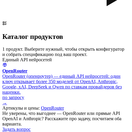
Каталог продуктов
1 продукт. Выберите нужный, чтобы открыть конфигуратор
и собрать спецификацию под ваш проект.
Единый API нейросетей
OpenRouter
OpenRouter (опенроутер) — единый API нейросетей: один
ключ открывает более 350 моделей от OpenAI, Anthropic,
Google, xAI, DeepSeek и Qwen по ставкам провайдеров без
наценки.
по запросу
→
Артикулы и цены:
OpenRouter
Не уверены, что выгоднее — OpenRouter или прямые API
OpenAI и Anthropic? Расскажите про задачу, посчитаем оба
варианта.
Задать вопрос