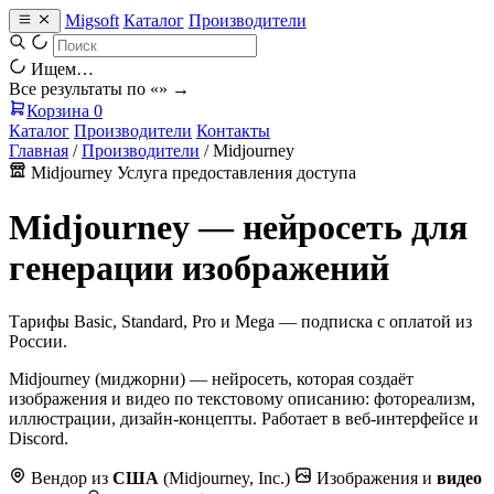
Migsoft
Каталог
Производители
Ищем…
Все результаты по «
» →
Корзина
0
Каталог
Производители
Контакты
Главная
/
Производители
/
Midjourney
Midjourney
Услуга предоставления доступа
Midjourney — нейросеть для
генерации изображений
Тарифы Basic, Standard, Pro и Mega — подписка с оплатой из
России.
Midjourney (миджорни) — нейросеть, которая создаёт
изображения и видео по текстовому описанию: фотореализм,
иллюстрации, дизайн-концепты. Работает в веб-интерфейсе и
Discord.
Вендор из
США
(Midjourney, Inc.)
Изображения и
видео